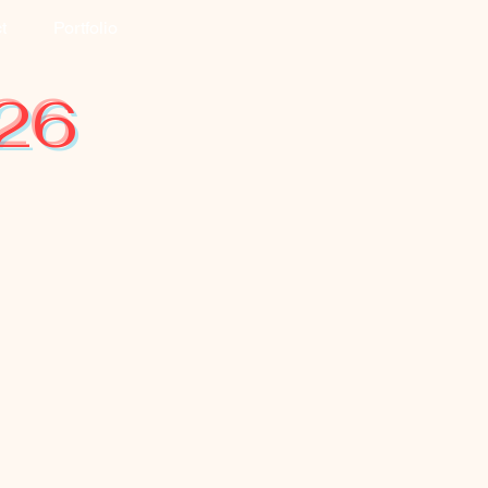
t
Portfolio
026