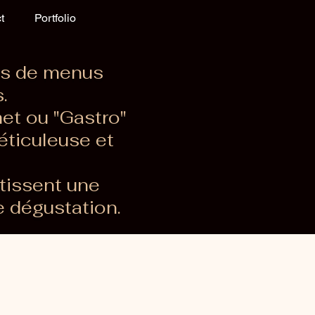
t
Portfolio
pes de menus
.
et ou "Gastro"
éticuleuse et
tissent une
 dégustation.